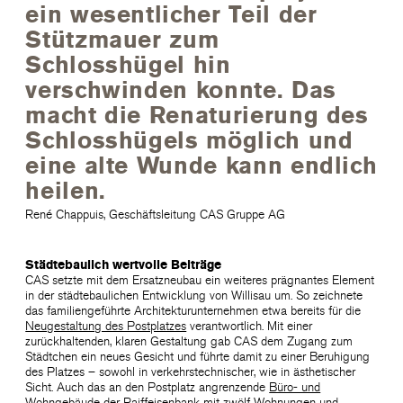
ein wesentlicher Teil der
Stützmauer zum
Schlosshügel hin
verschwinden konnte. Das
macht die Renaturierung des
Schlosshügels möglich und
eine alte Wunde kann endlich
heilen.
René Chappuis, Geschäftsleitung CAS Gruppe AG
S
tädtebaulich wertvolle Beiträge
CAS setzte mit dem Ersatzneubau ein weiteres prägnantes Element
in der städtebaulichen Entwicklung von Willisau um. So zeichnete
das familiengeführte Architekturunternehmen etwa bereits für die
Neugestaltung des Postplatzes
verantwortlich. Mit einer
zurückhaltenden, klaren Gestaltung gab CAS dem Zugang zum
Städtchen ein neues Gesicht und führte damit zu einer Beruhigung
des Platzes – sowohl in verkehrstechnischer, wie in ästhetischer
Sicht. Auch das an den Postplatz angrenzende
Büro- und
Wohngebäude der Raiffeisenbank
mit zwölf Wohnungen und