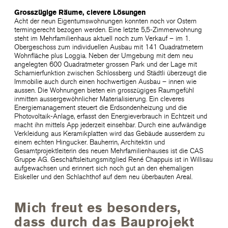
Grosszügige Räume, clevere Lösungen
Acht der neun Eigentumswohnungen konnten noch vor Ostern
termingerecht bezogen werden. Eine letzte 5,5‑Zimmerwohnung
steht im Mehrfamilienhaus aktuell noch zum Verkauf – im 1.
Obergeschoss zum individuellen Ausbau mit 141 Quadratmetern
Wohnfläche plus Loggia. Neben der Umgebung mit dem neu
angelegten 600 Quadratmeter grossen Park und der Lage mit
Scharnierfunktion zwischen Schlossberg und Städtli überzeugt die
Immobilie auch durch einen hochwertigen Ausbau – innen wie
aussen. Die Wohnungen bieten ein grosszügiges Raumgefühl
inmitten aussergewöhnlicher Materialisierung. Ein cleveres
Energiemanagement steuert die Erdsondenheizung und die
Photovoltaik-Anlage, erfasst den Energieverbrauch in Echtzeit und
macht ihn mittels App jederzeit einsehbar. Durch eine aufwändige
Verkleidung aus Keramikplatten wird das Gebäude ausserdem zu
einem echten Hingucker. Bauherrin, Architektin und
Gesamtprojektleiterin des neuen Mehrfamilienhauses ist die CAS
Gruppe AG. Geschäftsleitungsmitglied René Chappuis ist in Willisau
aufgewachsen und erinnert sich noch gut an den ehemaligen
Eiskeller und den Schlachthof auf dem neu überbauten Areal.
Mich freut es besonders,
dass durch das Bauprojekt