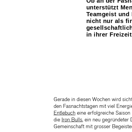
Ob an der Fasna
unterstützt Men
Teamgeist und 
nicht nur als f
gesellschaftlic
in ihrer Freize
Gerade in diesen Wochen wird sicht
den Fasnachtstagen mit viel Energi
Entlebuch
eine erfolgreiche Saison 
die
Iron Bulls
, ein neu gegründeter D
Gemeinschaft mit grosser Begeister