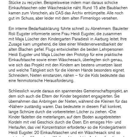
Stücke zu recyclen. Beispielsweise indem man daraus schicke
Einkaufstaschen oder Wäschesäcke näht. Rund 15 alte Baublachen
kamen zum Vorschein, als CAS das Archiv entrümpelte. Alle noch
gut im Schuss, aber leider mit dem alten Firmenlogo versehen.
Ein interne Bedarfsabklärung führte schnell zu Abnehmern. Bauleiter
Roli Eugster informierte seine Frau Heidi Eugster, die zusammen
mit Maja Lüscher den Kindergarten Paradiesli in Aarburg leitet. Ihre
Zusage kam umgehend, die Idee einer Wiederverwendbarkeit der
alten Blachen gefiel. Flugs entwickelten die beiden Lehrpersonen
Heidi Eugster und Maja Lüscher den Prototyp für eine praktische
Einkaufstasche sowie einen Wäschesack, überlegten sich genau,
wie sich das Projekt mit den Kindern am bestens umsetzen lässt
und welche Tätigkeit sich für die kleinen Hände besonders eignet.
Schneidern, Nieten einstanzen, nähen – für die Kids bedeutete das
eine feinmotorische Herausforderung.
Schliesslich wurde daraus ein spannendes Gemeinschaftsprojekt, an
dem sich auch die Eltern der Kinder begeistert engagierten. Sie
übernahmen das Anbringen der Nieten, während die Kleinen für das
«Nähen» zuständig waren. Das bedeutete in diesem Fall konkret,
lange Schnüre durch die vorbereiteten Löcher zu ziehen. «Die
Kinder fädelten die meterlangen, auf dem Boden ausgebreiteten
Kordeln mit viel Geschick durch die Ösen. Ein emsiges Hin- und
Herlaufen, das viel Konzentration erforderte,» so die Kindergärtnerin
Heidi Eugster. 20 Einkaufstaschen und ein Wäschesack sind so