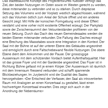
Das städtebauliche Konzept des Projektentwurfes «Geode» verfolgt das
Ziel, den beiden Nutzungen im Osten sowie im Westen gerecht zu werden,
diese miteinander zu verbinden und so zu stärken. Durch diepräzise
Setzung des Volumens wird der Vorplatz westlich abgeschlossen, während
sich das Volumen östlich zum Areal der Schule öffnet und ein anderes
Gesicht zeigt: Mit Hilfe der konischen Formgebung wird dieser Effekt
verstärkt und eine vorher nicht existente Offenheit erzeugt. Der Parkplatz
sowie der Zwischenraummit den Velounterständen profitieren von der
neuen Setzung. Durch das Dach des neuen Gemeindesaales werden die
beiden Ebenen miteinander verbunden. Die Faltung des Daches erzeugt
eine Brechung des Massstabes sowie eine Integration in den Kontext. Der
Saal mit der Bühne ist auf der unteren Ebene des Gebäudes angeordnet
und ermöglicht durch eine Faltschiebewand flexible Nutzungen. Die obere
Ebene dient dem Ankommen und der Pause: Der grosszügige
Aussenraum mit dem schützenden Vordach bietet Aufenthaltsqualität. Hier
ist das grosse Foyer und mit der Garderobe angeordnet. Das Foyer ist in
Richtung Bühne gefasst mit je einem Körper. Der Aussenraum ist räumlich
mit dem Innenraum fliessend verbunden und schafft spannende
Blickbeziehungen. Im Jurybericht wird die Qualität des Saales
hervorgehoben: «Der Entscheid der Verfasser, den Saal als introvertierten
Raum mit Analogien an einen Konzertsaal zu gestaltet, lässt einen
hochwertigen Konzertsaal erwarten. Dies zeigt sich auch in der
Anordnung der Nebenräume.»