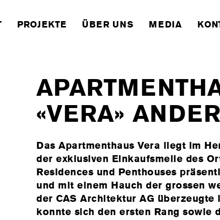
T
PROJEKTE
ÜBER UNS
MEDIA
KON
APARTMENTH
«VERA» ANDE
Das Apartmenthaus Vera liegt im He
der exklusiven Einkaufsmeile des Or
Residences und Penthouses präsenti
und mit einem Hauch der grossen we
der CAS Architektur AG überzeugte
konnte sich den ersten Rang sowie 