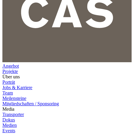
Angebot
Projekte
Über uns
Porträt
Jobs & Karriere
Team
Meilensteine
Mitgliedschaften / Sponsoring
Media
Transporter
Dokus
Medien
Events